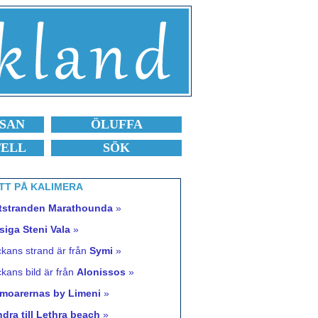
SAN
ÖLUFFA
TELL
SÖK
TT PÅ KALIMERA
tstranden Marathounda
»
iga Steni Vala
»
kans strand är från
Symi
»
kans bild är från
Alonissos
»
moarernas by Limeni
»
dra till Lethra beach
»