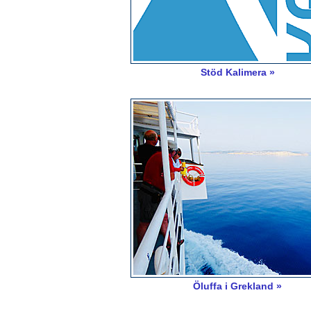
Stöd Kalimera »
Öluffa i Grekland »