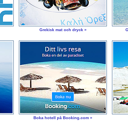
Grekisk mat och dryck »
G
Boka hotell på Booking.com »