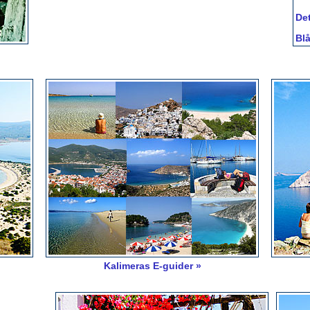
Det
Blå
Kalimeras E-guider »