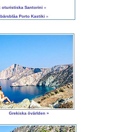
 oturistiska Santorini
»
bärsblåa Porto Kastiki
»
Grekiska övärlden »