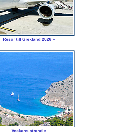
Resor till Grekland 2026 »
Veckans strand »