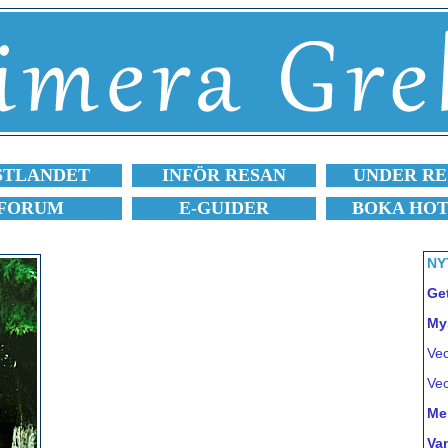
STLANDET
INFÖR RESAN
UNDER RE
FORUM
E-GUIDER
BOKA HO
NY
Ge
Mys
Vec
Vec
Me
Van