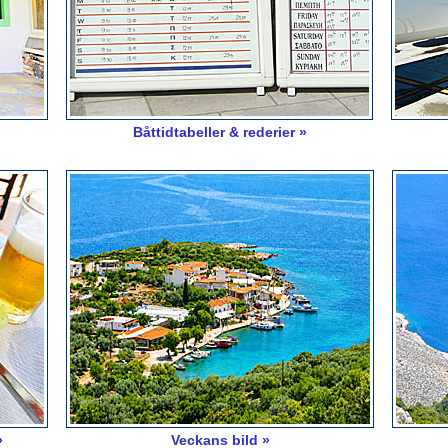
Båttidtabeller & rederier »
»
Veckans bild »