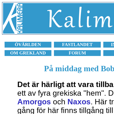
ÖVÄRLDEN
FASTLANDET
I
OM GREKLAND
FORUM
På middag med Bob
Det är härligt att vara til
ett av fyra grekiska "hem". 
Amorgos
och
Naxos
. Här t
gång för här finns tillgång ti