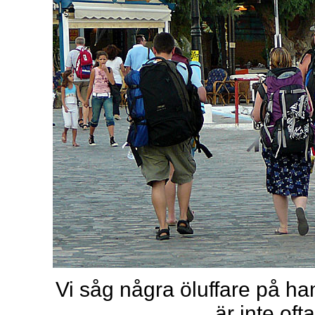
Vi såg några öluffare på h
är inte oft