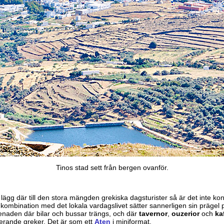
Tinos stad sett från bergen ovanför.
 lägg där till den stora mängden grekiska dagsturister så är det inte konst
 i kombination med det lokala vardagslivet sätter sannerligen sin prägel p
enaden där bilar och bussar trängs, och där
tavernor
,
ouzerior
och
ka
uterande greker. Det är som ett
Aten
i miniformat.