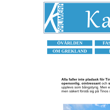
ÖVÄRLDEN
FA
OM GREKLAND
Alla faller inte pladask för 
opersonlig
,
ointressant
och
upplevs som bångstyrig. Men efte
men säkert förstå sig på Tinos