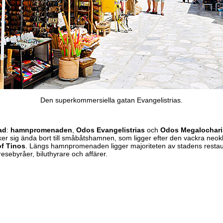
Den superkommersiella gatan Evangelistrias.
ad
:
hamnpromenaden
,
Odos Evangelistrias
och
Odos Megalochari
ker sig ända bort till småbåtshamnen, som ligger efter den vackra ne
of Tinos
. Längs hamnpromenaden ligger majoriteten av stadens restaur
sebyråer, biluthyrare och affärer.