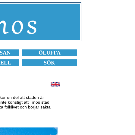
SAN
ÖLUFFA
TELL
SÖK
cker en del att staden är
inte konstigt att Tinos stad
a folklivet och börjar sakta