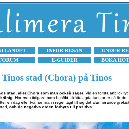
STLANDET
INFÖR RESAN
UNDER RE
FORUM
E-GUIDER
BOKA HO
Tinos stad (Chora) på Tinos
Tinos stad, eller Chora som man också säger
. Vid en första anblick ty
skränig
. Har man tidigare bara besökt tillrättalagda turistorter så är det 
r en dag eller två har man i regel tagit till sig det alarmerande grekisk
 stad,
och de negativa orden förbyts till positiva
.