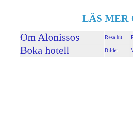
LÄS MER 
Om Alonissos
Resa hit
R
Boka hotell
Bilder