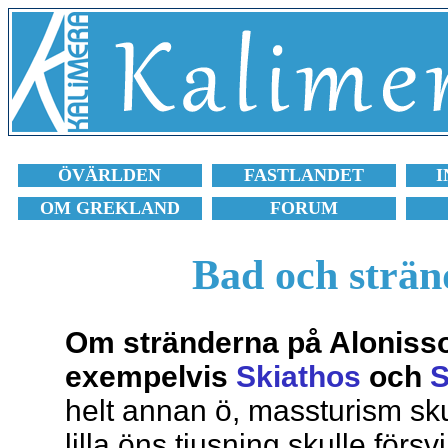
ÖVÄRLDEN
FASTLANDET
I
OM GREKLAND
FORUM
Bad och strän
Om stränderna på Alonisso
exempelvis
Skiathos
och
S
helt annan ö, massturism sk
lilla öns tjusning skulle försv