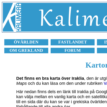
ÖVÄRLDEN
FASTLANDET
I
OM GREKLAND
FORUM
Kartor
Det finns en bra karta över Iraklia
, den är ut
Maps
och du kan läsa om den under rubriken
V
Här nedan finns dels en länk till Iraklia på Goo
kan välja mellan en vanlig karta och en satellitk
till en sida där du kan se var i grekiska övärlden 
förhållande till alla andra öar.