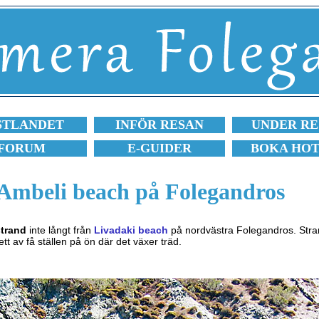
STLANDET
INFÖR RESAN
UNDER RE
FORUM
E-GUIDER
BOKA HO
Ambeli beach på Folegandros
strand
inte långt från
Livadaki beach
på nordvästra Folegandros. Stran
tt av få ställen på ön där det växer träd.