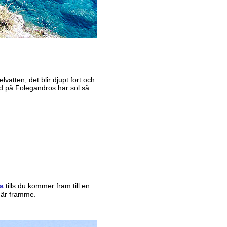
lvatten, det blir djupt fort och
and på Folegandros har sol så
a
tills du kommer fram till en
u är framme.