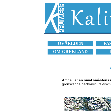
ÖVÄRLDEN
FA
OM GREKLAND
Ambeli är en smal småstens
grönskande bäckravin, faktiskt e