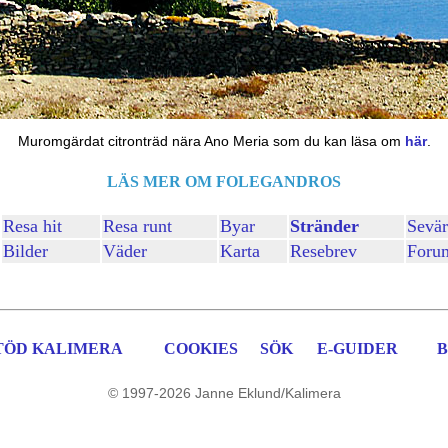
Muromgärdat citronträd nära Ano Meria som du kan läsa om
här
.
LÄS MER OM FOLEGANDROS
Resa hit
Resa runt
Byar
Stränder
Sevär
Bilder
Väder
Karta
Resebrev
Foru
TÖD KALIMERA
COOKIES
SÖK
E-GUIDER
B
© 1997-2026 Janne Eklund/Kalimera