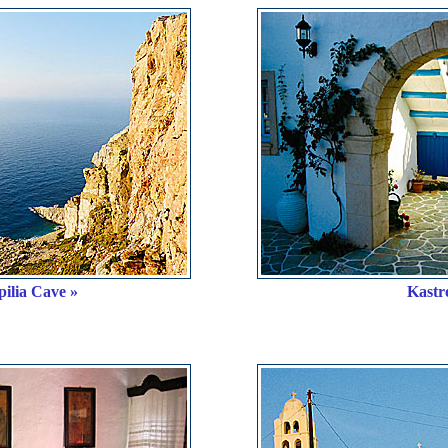
pilia Cave »
Kastr