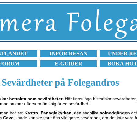
STLANDET
INFÖR RESAN
UNDER RE
FORUM
E-GUIDER
BOKA HO
Sevärdheter på Folegandros
ukar betrakta som sevärdheter
. Här finns inga historiska sevärdheter
 man saknar eftersom ön i sig är en sevärdhet.
r man bör se:
Kastro
,
Panagiakyrkan
, den sagolika
solnedgången
oc
ia Cave
- hade kanske varit öns viktigaste sevärdhet, om det inte vore för