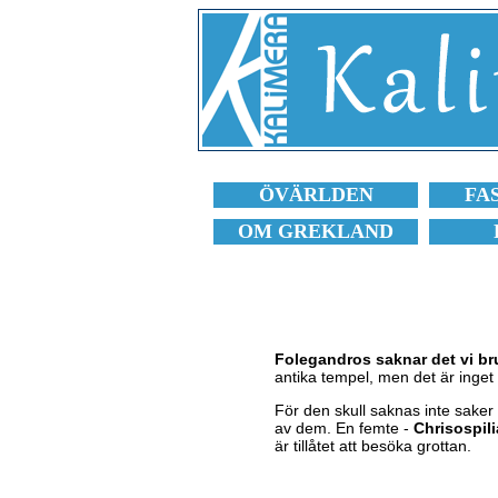
ÖVÄRLDEN
FA
OM GREKLAND
Folegandros saknar det vi br
antika tempel, men det är inget
För den skull saknas inte sake
av dem. En femte -
Chrisospil
är tillåtet att besöka grottan.