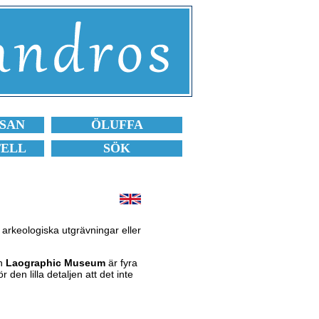
SAN
ÖLUFFA
TELL
SÖK
, arkeologiska utgrävningar eller
h
Laographic Museum
är fyra
 den lilla detaljen att det inte