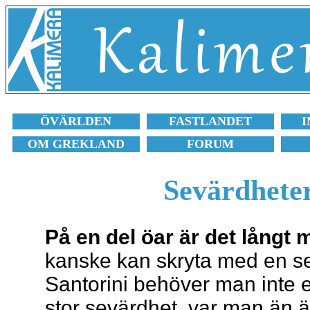
ÖVÄRLDEN
FASTLANDET
I
OM GREKLAND
FORUM
Sevärdheter
På en del öar är det långt
kanske kan skryta med en se
Santorini behöver man inte e
stor sevärdhet, var man än