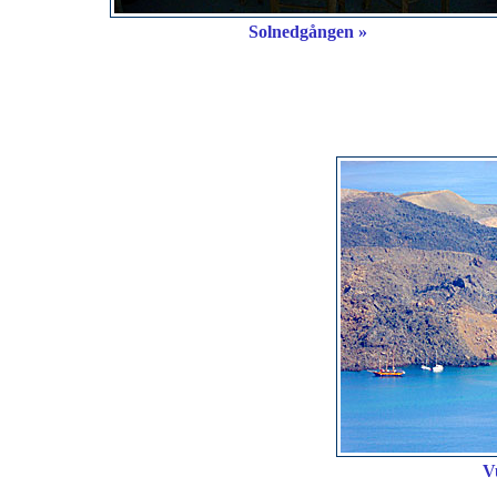
Solnedgången »
V