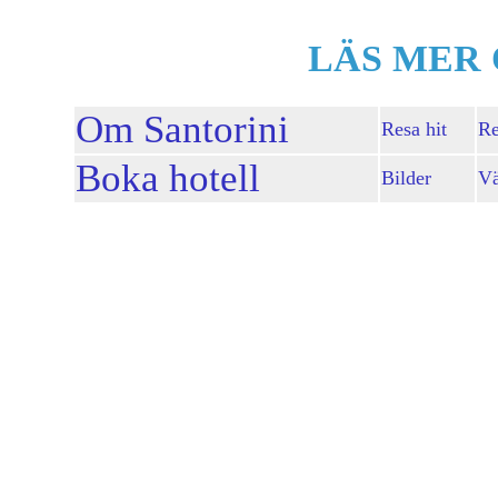
LÄS MER 
Om Santorini
Resa hit
Re
Boka hotell
Bilder
Vä