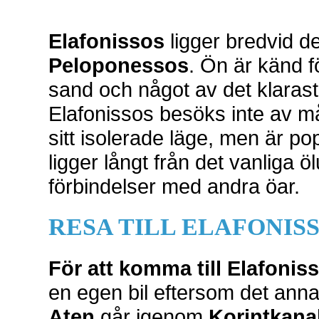
Elafonissos
ligger bredvid d
Peloponessos
. Ön är känd f
sand och något av det klarast
Elafonissos besöks inte av m
sitt isolerade läge, men är po
ligger långt från det vanliga ö
förbindelser med andra öar.
RESA TILL ELAFONIS
För att komma till Elafonis
en egen bil eftersom det annar
Aten
går igenom
Korintkana