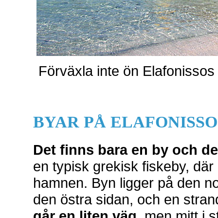
Förväxla inte ön Elafonisso
BYAR PÅ ELAFONISSO
Det finns bara en by och d
en typisk grekisk fiskeby, där 
hamnen. Byn ligger på den n
den östra sidan, och en stran
går en liten väg
, men mitt i 