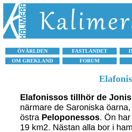
ÖVÄRLDEN
FASTLANDET
I
OM GREKLAND
FORUM
Elafonis
Elafonissos tillhör de Joni
närmare de Saroniska öarna, s
östra
Peloponessos
. Ön har
19 km2. Nästan alla bor i ha