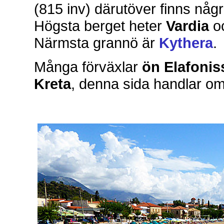
(815 inv) därutöver finns nå
Högsta berget heter
Vardia
oc
Närmsta grannö är
Kythera
.
Många förväxlar
ön Elafoni
Kreta
, denna sida handlar om