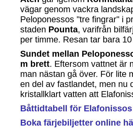
vägar genom vackra landskap.
Peloponessos "tre fingrar" i 
staden
Pounta
, varifrån bilfä
per timme. Resan tar bara 10
Sundet mellan Peloponesso
m brett
. Eftersom vattnet är
man nästan gå över. För lite 
en del av fastlandet, men nu
kristallklart vatten att Elafoni
Båttidtabell för Elafonissos
Boka färjebiljetter online hä