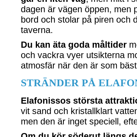
dagen är vägen öppen, men på
bord och stolar på piren och d
taverna.
Du kan äta goda måltider
me
och vackra vyer utsikterna m
atmosfär när den är som bäst
STRÄNDER PÅ ELAFO
Elafonissos största attrakti
vit sand och kristallklart vatt
men den är inget speciell, ef
Om du kör söderut längs d