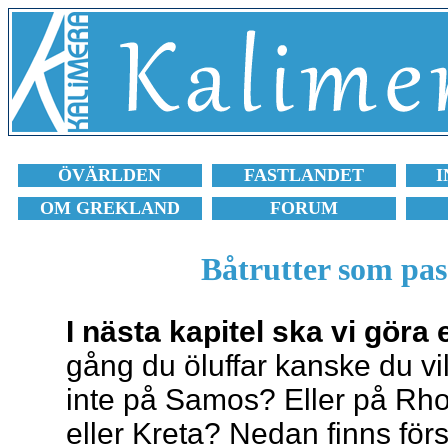
ÖVÄRLDEN
FASTLANDET
I
OM GREKLAND
FORUM
Båtrutter som pas
I nästa kapitel ska vi göra 
gång du öluffar kanske du vi
inte på Samos? Eller på Rhod
eller Kreta? Nedan finns förs