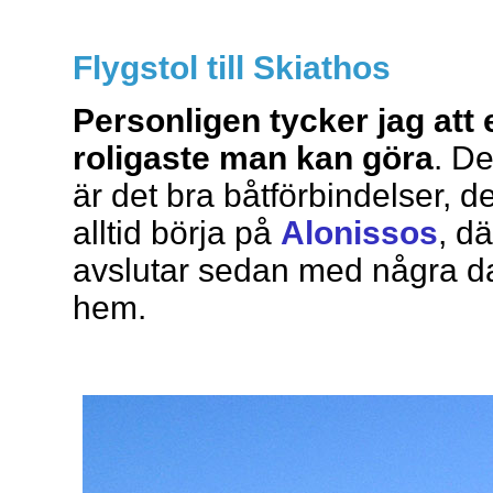
Flygstol till Skiathos
Personligen tycker jag att e
roligaste man kan göra
. De
är det bra båtförbindelser, d
alltid börja på
Alonissos
, dä
avslutar sedan med några da
hem.