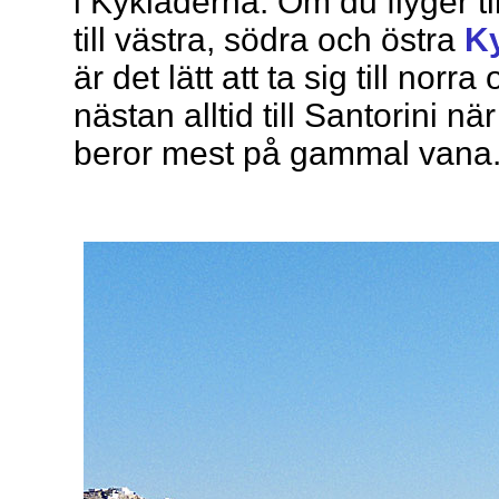
i Kykladerna. Om du flyger ti
till västra, södra och östra
K
är det lätt att ta sig till nor
nästan alltid till Santorini nä
beror mest på gammal vana. 