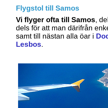
Flygstol till Samos
Vi flyger ofta till Samos
, de
dels för att man därifrån enke
samt till nästan alla öar i
Do
Lesbos
.