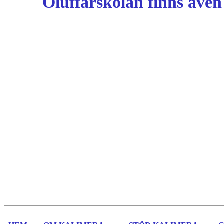
Öluffarskolan finns äve