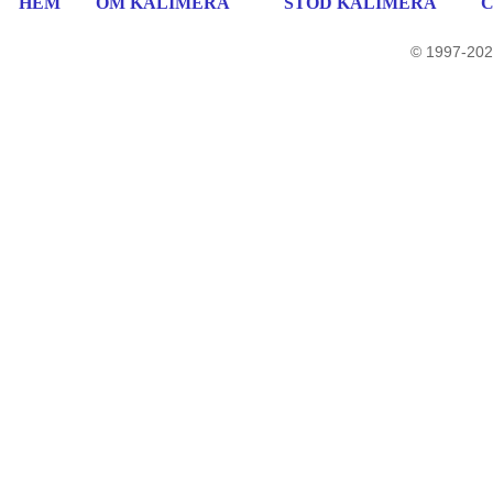
HEM
OM KALIMERA
STÖD KALIMERA
© 1997-202