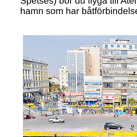
Spetses) bör du flyga till A
hamn som har båtförbindels