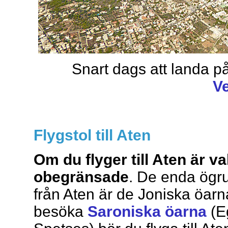
Snart dags att landa p
V
Flygstol till Aten
Om du flyger till Aten är va
obegränsade
. De enda ögru
från Aten är de Joniska öar
besöka
Saroniska öarna
(E