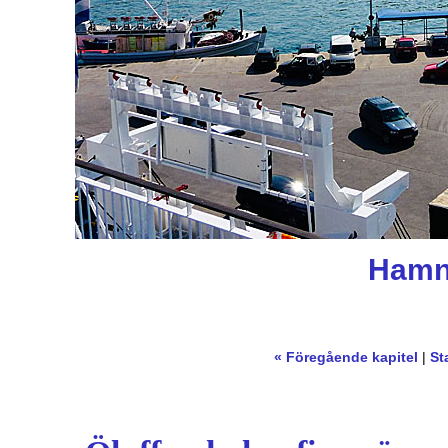
Hamne
« Föregående kapitel
|
St