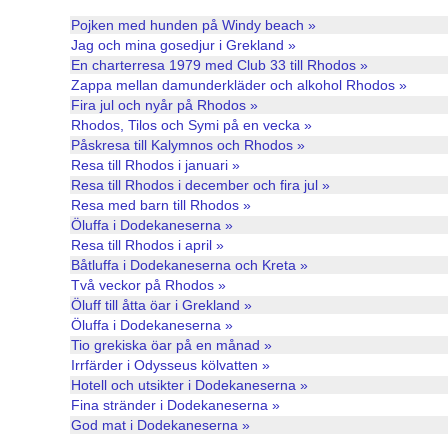
Pojken med hunden på Windy beach »
Jag och mina gosedjur i Grekland »
En charterresa 1979 med Club 33 till Rhodos »
Zappa mellan damunderkläder och alkohol Rhodos »
Fira jul och nyår på Rhodos »
Rhodos, Tilos och Symi på en vecka »
Påskresa till Kalymnos och Rhodos »
Resa till Rhodos i januari »
Resa till Rhodos i december och fira jul »
Resa med barn till Rhodos »
Öluffa i Dodekaneserna »
Resa till Rhodos i april »
Båtluffa i Dodekaneserna och Kreta »
Två veckor på Rhodos »
Öluff till åtta öar i Grekland »
Öluffa i Dodekaneserna »
Tio grekiska öar på en månad »
Irrfärder i Odysseus kölvatten »
Hotell och utsikter i Dodekaneserna »
Fina stränder i Dodekaneserna »
God mat i Dodekaneserna »